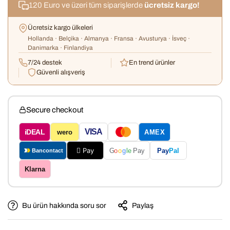
120 Euro ve üzeri tüm siparişlerde
ücretsiz kargo!
Ücretsiz kargo ülkeleri
Hollanda · Belçika · Almanya · Fransa · Avusturya · İsveç ·
Danimarka · Finlandiya
7/24 destek
En trend ürünler
Güvenli alışveriş
Secure checkout
VISA
iDEAL
wero
AMEX
 Pay
Pay
Pal
G
o
o
g
le
Pay
Bancontact
Klarna
Bu ürün hakkında soru sor
Paylaş