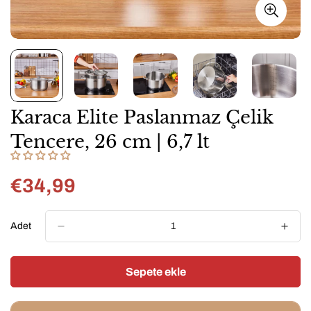
Karaca Elite Paslanmaz Çelik
Tencere, 26 cm | 6,7 lt
€34,99
Normal
fiyat
Adet
Sepete ekle