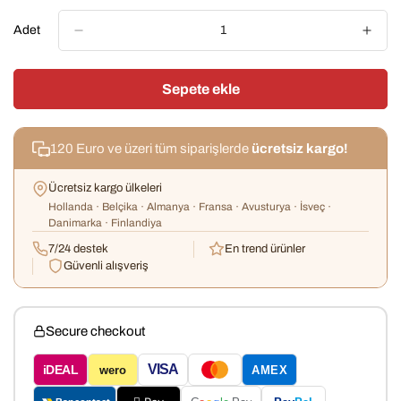
Out
Or
Adet
Unavailable
Sepete ekle
120 Euro ve üzeri tüm siparişlerde
ücretsiz kargo!
Ücretsiz kargo ülkeleri
Hollanda · Belçika · Almanya · Fransa · Avusturya · İsveç ·
Danimarka · Finlandiya
7/24 destek
En trend ürünler
Güvenli alışveriş
Secure checkout
VISA
iDEAL
wero
AMEX