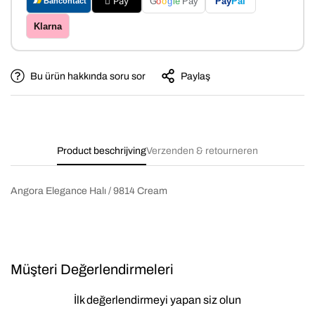
 Pay
Pay
Pal
G
o
o
g
le
Pay
Bancontact
Klarna
Bu ürün hakkında soru sor
Paylaş
Product beschrijving
Verzenden & retourneren
Angora Elegance Halı / 9814 Cream
Müşteri Değerlendirmeleri
İlk değerlendirmeyi yapan siz olun