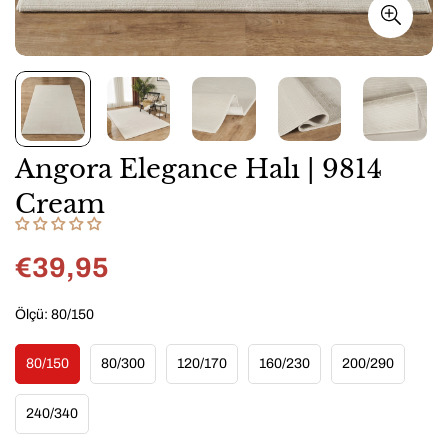
Angora Elegance Halı | 9814
Cream
€39,95
Normal
fiyat
Ölçü:
80/150
80/150
80/300
120/170
160/230
200/290
Variant
Variant
Variant
Variant
Variant
Sold
Sold
Sold
Sold
Sold
Out
Out
Out
Out
Out
240/340
Variant
Or
Or
Or
Or
Or
Sold
Unavailable
Unavailable
Unavailable
Unavailable
Unavailable