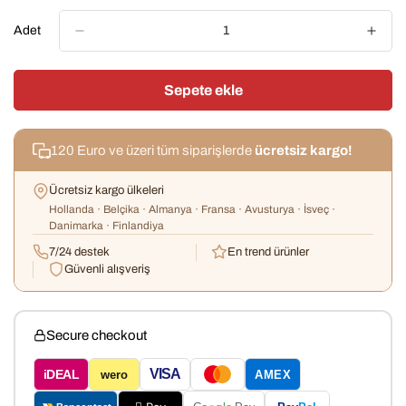
Out
Or
Adet
Unavailable
Sepete ekle
120 Euro ve üzeri tüm siparişlerde
ücretsiz kargo!
Ücretsiz kargo ülkeleri
Confirm your age
Hollanda · Belçika · Almanya · Fransa · Avusturya · İsveç ·
Danimarka · Finlandiya
Are you 18 years old or older?
7/24 destek
En trend ürünler
Güvenli alışveriş
No, I'm not
Yes, I am
Secure checkout
VISA
iDEAL
wero
AMEX