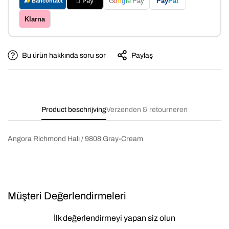
 Pay
Pay
Pal
G
o
o
g
le
Pay
Bancontact
Klarna
Bu ürün hakkında soru sor
Paylaş
Product beschrijving
Verzenden & retourneren
Angora Richmond Halı / 9808 Gray-Cream
Müşteri Değerlendirmeleri
İlk değerlendirmeyi yapan siz olun