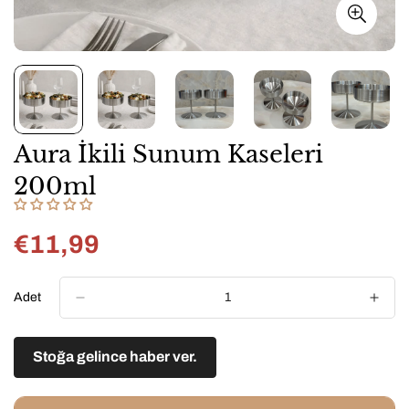
Aura İkili Sunum Kaseleri
200ml
€11,99
Normal
fiyat
Adet
Stoğa gelince haber ver.