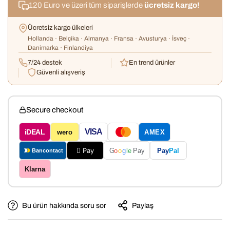
120 Euro ve üzeri tüm siparişlerde
ücretsiz kargo!
Ücretsiz kargo ülkeleri
Hollanda · Belçika · Almanya · Fransa · Avusturya · İsveç ·
Danimarka · Finlandiya
7/24 destek
En trend ürünler
Güvenli alışveriş
Secure checkout
VISA
iDEAL
wero
AMEX
 Pay
Pay
Pal
G
o
o
g
le
Pay
Bancontact
Klarna
Bu ürün hakkında soru sor
Paylaş