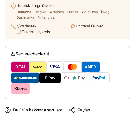
Ücretsiz kargo ülkeleri
Hollanda · Belçika · Almanya · Fransa · Avusturya · İsveç ·
Danimarka · Finlandiya
7/24 destek
En trend ürünler
Güvenli alışveriş
Secure checkout
VISA
iDEAL
wero
AMEX
 Pay
Pay
Pal
G
o
o
g
le
Pay
Bancontact
Klarna
Bu ürün hakkında soru sor
Paylaş