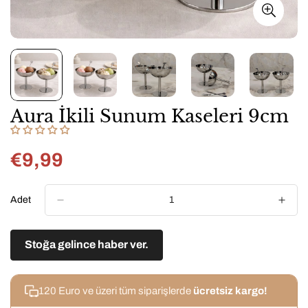
Aura İkili Sunum Kaseleri 9cm
€9,99
Normal
fiyat
Adet
Stoğa gelince haber ver.
120 Euro ve üzeri tüm siparişlerde
ücretsiz kargo!