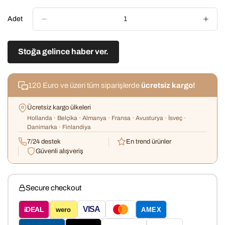
Adet
Stoğa gelince haber ver.
120 Euro ve üzeri tüm siparişlerde
ücretsiz kargo!
Ücretsiz kargo ülkeleri
Hollanda · Belçika · Almanya · Fransa · Avusturya · İsveç ·
Danimarka · Finlandiya
7/24 destek
En trend ürünler
Güvenli alışveriş
Secure checkout
VISA
iDEAL
wero
AMEX