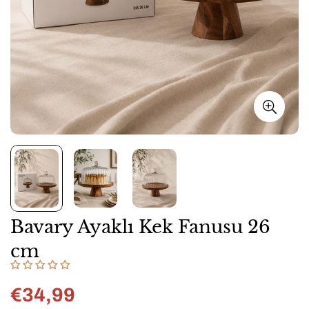
Bavary Ayaklı Kek Fanusu 26
cm
€34,99
Normal
fiyat