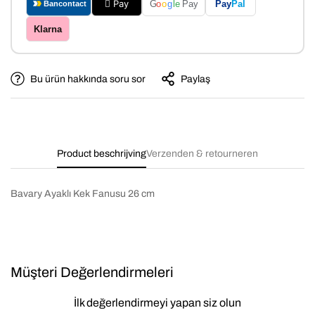
 Pay
Pay
Pal
G
o
o
g
le
Pay
Bancontact
Klarna
Bu ürün hakkında soru sor
Paylaş
Product beschrijving
Verzenden & retourneren
Bavary Ayaklı Kek Fanusu 26 cm
Müşteri Değerlendirmeleri
İlk değerlendirmeyi yapan siz olun