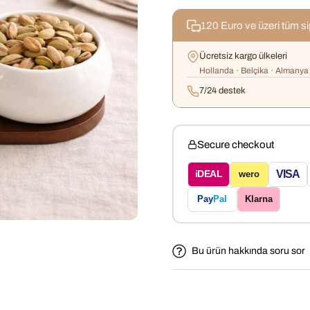
120 Euro ve üzeri tüm s
Ücretsiz kargo ülkeleri
Hollanda · Belçika · Almanya 
7/24 destek
Secure checkout
VISA
iDEAL
wero
Pay
Pal
Klarna
Bu ürün hakkında soru sor