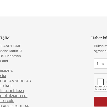
TİŞİM
Haber bü
OLAND HOME
Bültenim
selse Markt 37
öğrenen 
CS Eindhoven
rland
KIMIZDA
İŞİM
 SORULAN SORULAR
GO İADE
İLİK POLİTİKASI
TERİ HİZMETLERİ
GO TAKİP
TLAR & KOŞULLAR