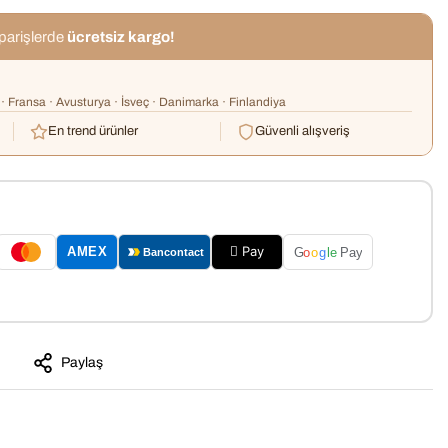
iparişlerde
ücretsiz kargo!
· Fransa · Avusturya · İsveç · Danimarka · Finlandiya
En trend ürünler
Güvenli alışveriş
 Pay
AMEX
G
o
o
g
le
Pay
Bancontact
Paylaş