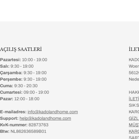
AÇILIŞ SAATLERİ
İLE
Pazartesi:
10:00 - 19:00
KAD
Salı:
9:30 - 19:00
Woen
Çarşamba:
9:30 - 19:00
5612
Perşembe:
9:30 - 19:00
Nede
Cuma:
9:30 - 20:30
Cumartesi:
09:00 - 19:00
HAK
Pazar:
12:00 - 18:00
İLET
SIK
E-mailadres:
info@kadolandhome.com
KAR
Support:
help@kadolandhome.com
GİZL
KvK-nummer:
82873763
MÜŞ
Btw:
NL862636589B01
KAR
ŞAR