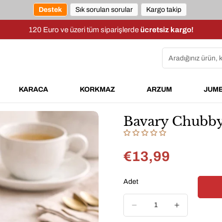
Destek
Sık sorulan sorular
Kargo takip
120 Euro ve üzeri tüm siparişlerde
ücretsiz kargo!
Aradığınız ürün, 
KARACA
KORKMAZ
ARZUM
JUM
Bavary Chubby 
€13,99
Normal
fiyat
Adet