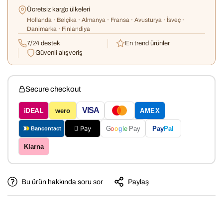
Ücretsiz kargo ülkeleri
Hollanda · Belçika · Almanya · Fransa · Avusturya · İsveç ·
Danimarka · Finlandiya
7/24 destek
En trend ürünler
Güvenli alışveriş
Secure checkout
Confirm your age
VISA
iDEAL
wero
AMEX
Are you 18 years old or older?
 Pay
Pay
Pal
G
o
o
g
le
Pay
Bancontact
Klarna
No, I'm not
Yes, I am
Bu ürün hakkında soru sor
Paylaş