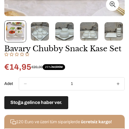
Bavary Chubby Snack Kase Set
€14,95
€20,00
25%
INDIRIM
Satış
Normal
fiyatı
fiyat
Adet
Stoğa gelince haber ver.
120 Euro ve üzeri tüm siparişlerde
ücretsiz kargo!