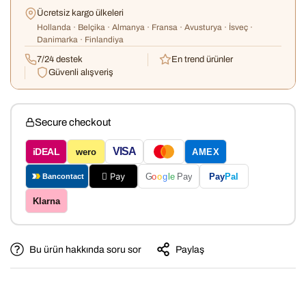
Ücretsiz kargo ülkeleri
Hollanda · Belçika · Almanya · Fransa · Avusturya · İsveç ·
Danimarka · Finlandiya
7/24 destek
En trend ürünler
Güvenli alışveriş
Secure checkout
VISA
iDEAL
wero
AMEX
 Pay
Pay
Pal
G
o
o
g
le
Pay
Bancontact
Klarna
Bu ürün hakkında soru sor
Paylaş