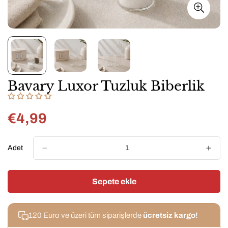
Bavary Luxor Tuzluk Biberlik
€4,99
Normal
fiyat
Adet
Sepete ekle
120 Euro ve üzeri tüm siparişlerde
ücretsiz kargo!