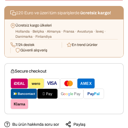
120 Euro ve üzeri tüm siparişlerde
ücretsiz kargo!
Ücretsiz kargo ülkeleri
Hollanda · Belçika · Almanya · Fransa · Avusturya · İsveç ·
Danimarka · Finlandiya
7/24 destek
En trend ürünler
Güvenli alışveriş
Secure checkout
VISA
iDEAL
wero
AMEX
 Pay
Pay
Pal
G
o
o
g
le
Pay
Bancontact
Klarna
Bu ürün hakkında soru sor
Paylaş