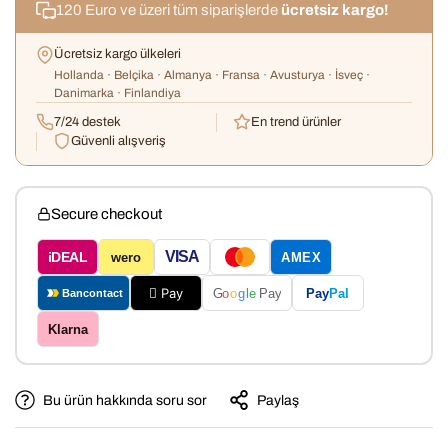
120 Euro ve üzeri tüm siparişlerde
ücretsiz kargo!
Ücretsiz kargo ülkeleri
Hollanda · Belçika · Almanya · Fransa · Avusturya · İsveç ·
Danimarka · Finlandiya
7/24 destek
En trend ürünler
Güvenli alışveriş
Secure checkout
VISA
iDEAL
wero
AMEX
 Pay
Pay
Pal
G
o
o
g
le
Pay
Bancontact
Klarna
Bu ürün hakkında soru sor
Paylaş