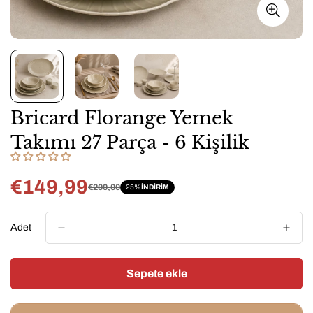
Bricard Florange Yemek
Takımı 27 Parça - 6 Kişilik
€149,99
€200,00
25%
INDIRIM
Satış
Normal
fiyatı
fiyat
Adet
Sepete ekle