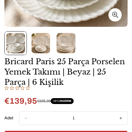
Bricard Paris 25 Parça Porselen
Yemek Takımı | Beyaz | 25
Parça | 6 Kişilik
€139,95
€225,00
38%
INDIRIM
Satış
Normal
fiyatı
fiyat
Adet