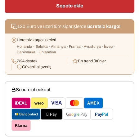
Sepete ekle
120 Euro ve üzeri tüm siparişlerde
ücretsiz kargo!
Ücretsiz kargo ülkeleri
Hollanda · Belçika · Almanya · Fransa · Avusturya · İsveç ·
Danimarka · Finlandiya
7/24 destek
En trend ürünler
Güvenli alışveriş
Secure checkout
VISA
iDEAL
wero
AMEX
 Pay
Pay
Pal
G
o
o
g
le
Pay
Bancontact
Klarna