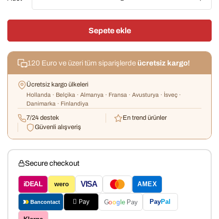
Sepete ekle
120 Euro ve üzeri tüm siparişlerde
ücretsiz kargo!
Ücretsiz kargo ülkeleri
Hollanda · Belçika · Almanya · Fransa · Avusturya · İsveç ·
Danimarka · Finlandiya
7/24 destek
En trend ürünler
Güvenli alışveriş
Secure checkout
VISA
iDEAL
wero
AMEX
 Pay
Pay
Pal
G
o
o
g
le
Pay
Bancontact