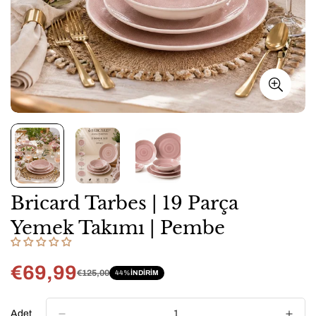
Bricard Tarbes | 19 Parça
Yemek Takımı | Pembe
€69,99
€125,00
44%
INDIRIM
Satış
Normal
fiyatı
fiyat
Adet