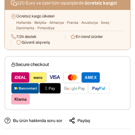
120 Euro ve üzeri tüm siparişlerde
ücretsiz kargo!
Ücretsiz kargo ülkeleri
Hollanda · Belçika · Almanya · Fransa · Avusturya · İsveç ·
Danimarka · Finlandiya
7/24 destek
En trend ürünler
Güvenli alışveriş
Secure checkout
VISA
iDEAL
wero
AMEX
 Pay
Pay
Pal
G
o
o
g
le
Pay
Bancontact
Klarna
Bu ürün hakkında soru sor
Paylaş