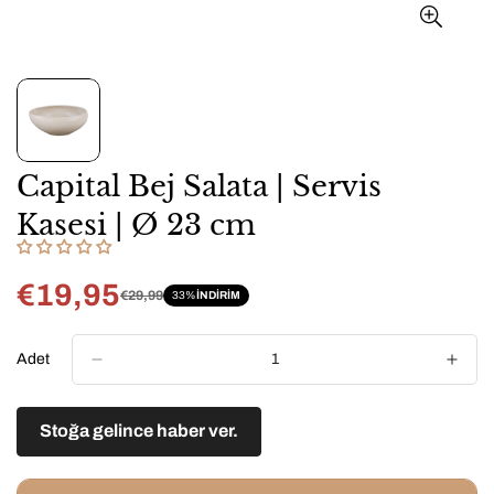
Capital Bej Salata | Servis
Kasesi | Ø 23 cm
€19,95
€29,99
33%
INDIRIM
Satış
Normal
fiyatı
fiyat
Adet
Stoğa gelince haber ver.