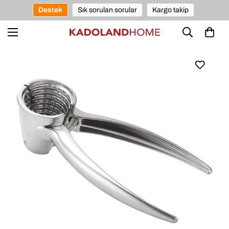
Destek
Sık sorulan sorular
Kargo takip