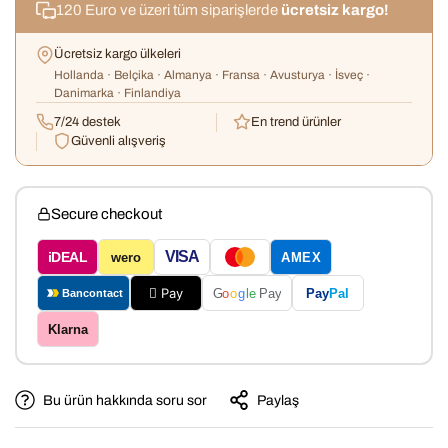
120 Euro ve üzeri tüm siparişlerde
ücretsiz kargo!
Ücretsiz kargo ülkeleri
Hollanda · Belçika · Almanya · Fransa · Avusturya · İsveç ·
Danimarka · Finlandiya
7/24 destek
En trend ürünler
Güvenli alışveriş
Confirm your age
Secure checkout
Are you 18 years old or older?
VISA
iDEAL
wero
AMEX
 Pay
Pay
Pal
G
o
o
g
le
Pay
Bancontact
No, I'm not
Yes, I am
Klarna
Bu ürün hakkında soru sor
Paylaş