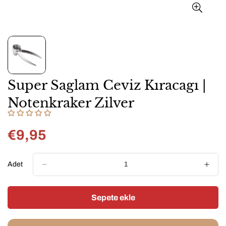
Super Saglam Ceviz Kıracagı |
Notenkraker Zilver
€9,95
Normal
fiyat
Adet
Sepete ekle