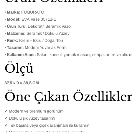
•
Marka:
FUGURATO
•
Model:
EVA Vase 05712-1
•
Ürün Türü:
Dekoratif Seramik Vazo
•
Malzeme:
Seramik / Dokulu Yüzey
•
Renk:
Krem – Ekru / Doğal Ton
•
Tasarım:
Modern Yuvarlak Form
•
Kullanım Alanı:
Salon, konsol, yemek masası, sehpa, antre ve ofis
Ölçü
37,5 × 9 × 38,5 CM
Öne Çıkan Özellikle
✔ Modern ve premium görünüm
✔ Dokulu şık yüzey tasarımı
✔ Tek başına veya çiçek aranjmanı ile kullanım