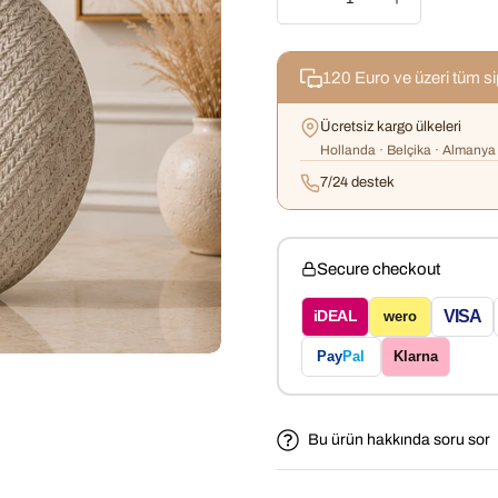
120 Euro ve üzeri tüm s
Ücretsiz kargo ülkeleri
Hollanda · Belçika · Almanya 
7/24 destek
Secure checkout
VISA
iDEAL
wero
Pay
Pal
Klarna
Bu ürün hakkında soru sor