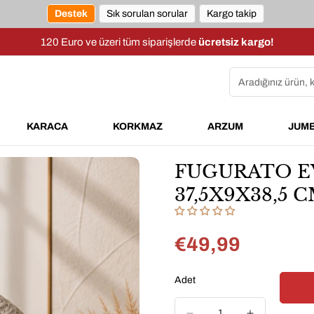
Destek
Sık sorulan sorular
Kargo takip
120 Euro ve üzeri tüm siparişlerde
ücretsiz kargo!
Aradığınız ürün, 
KARACA
KORKMAZ
ARZUM
JUM
FUGURATO EVA 
37,5X9X38,5 
€49,99
Normal
fiyat
Adet