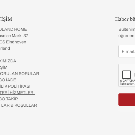
TİŞİM
Haber bü
OLAND HOME
Bültenim
selse Markt 37
öğrenen 
CS Eindhoven
rland
KIMIZDA
İŞİM
 SORULAN SORULAR
GO İADE
İLİK POLİTİKASI
TERİ HİZMETLERİ
GO TAKİP
TLAR & KOŞULLAR