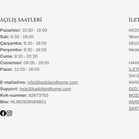
AÇILIŞ SAATLERİ
İLE
Pazartesi:
10:00 - 19:00
KAD
Salı:
9:30 - 19:00
Woen
Çarşamba:
9:30 - 19:00
5612
Perşembe:
9:30 - 19:00
Nede
Cuma:
9:30 - 20:30
Cumartesi:
09:00 - 19:00
HAK
Pazar:
12:00 - 18:00
İLET
SIK
E-mailadres:
info@kadolandhome.com
KAR
Support:
help@kadolandhome.com
GİZL
KvK-nummer:
82873763
MÜŞ
Btw:
NL862636589B01
KAR
ŞAR