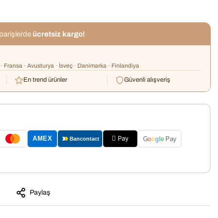
iparişlerde
ücretsiz kargo!
· Fransa · Avusturya · İsveç · Danimarka · Finlandiya
En trend ürünler
Güvenli alışveriş
 Pay
AMEX
G
o
o
g
le
Pay
Bancontact
Paylaş