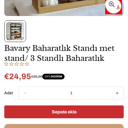
Bavary Baharatlık Standı met
stand/ 3 Standlı Baharatlık
€24,95
€35,00
29%
INDIRIM
Satış
Normal
fiyatı
fiyat
Adet
Sepete ekle