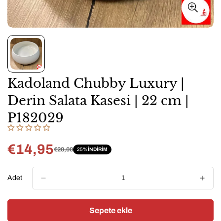
Kadoland Chubby Luxury |
Derin Salata Kasesi | 22 cm |
P182029
€14,95
€20,00
25%
INDIRIM
Satış
Normal
fiyatı
fiyat
Adet
Sepete ekle