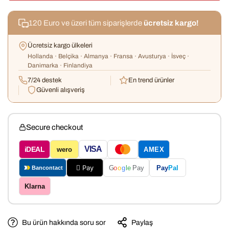
120 Euro ve üzeri tüm siparişlerde
ücretsiz kargo!
Ücretsiz kargo ülkeleri
Hollanda · Belçika · Almanya · Fransa · Avusturya · İsveç ·
Danimarka · Finlandiya
7/24 destek
En trend ürünler
Güvenli alışveriş
Secure checkout
VISA
iDEAL
wero
AMEX
 Pay
Pay
Pal
G
o
o
g
le
Pay
Bancontact
Klarna
Bu ürün hakkında soru sor
Paylaş