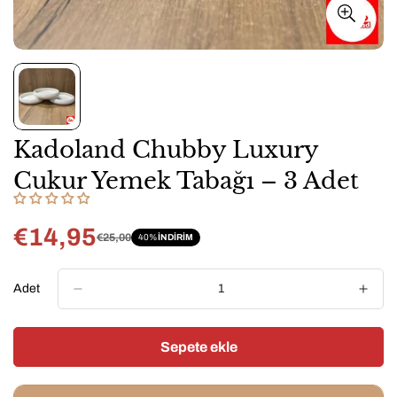
Kadoland Chubby Luxury
Cukur Yemek Tabağı – 3 Adet
€14,95
€25,00
40%
INDIRIM
Satış
Normal
fiyatı
fiyat
Adet
Sepete ekle