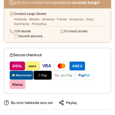
120 Euro ve üzeri tüm siparişlerde
ücretsiz kargo!
Ücretsiz kargo ülkeleri
Hollanda · Belçika · Almanya · Fransa · Avusturya · İsveç ·
Danimarka · Finlandiya
7/24 destek
En trend ürünler
Güvenli alışveriş
Secure checkout
VISA
iDEAL
wero
AMEX
 Pay
Pay
Pal
G
o
o
g
le
Pay
Bancontact
Klarna
Bu ürün hakkında soru sor
Paylaş