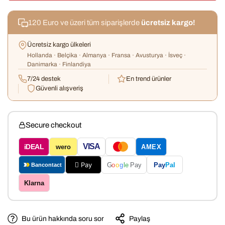
120 Euro ve üzeri tüm siparişlerde
ücretsiz kargo!
Ücretsiz kargo ülkeleri
Hollanda · Belçika · Almanya · Fransa · Avusturya · İsveç ·
Danimarka · Finlandiya
7/24 destek
En trend ürünler
Güvenli alışveriş
Secure checkout
VISA
iDEAL
wero
AMEX
 Pay
Pay
Pal
G
o
o
g
le
Pay
Bancontact
Klarna
Bu ürün hakkında soru sor
Paylaş