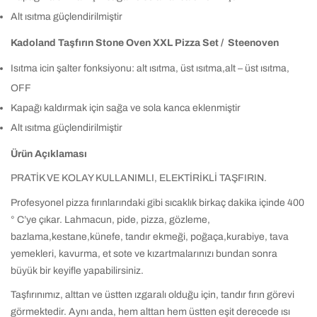
Alt ısıtma güçlendirilmiştir
Kadoland Taşfırın Stone Oven XXL Pizza Set / Steenoven
Isıtma icin şalter fonksiyonu: alt ısıtma, üst ısıtma,alt – üst ısıtma,
OFF
Kapağı kaldırmak için sağa ve sola kanca eklenmiştir
Alt ısıtma güçlendirilmiştir
Ürün Açıklaması
PRATİK VE KOLAY KULLANIMLI, ELEKTİRİKLİ TAŞFIRIN.
Profesyonel pizza fırınlarındaki gibi sıcaklık birkaç dakika içinde 400
° C’ye çıkar. Lahmacun, pide, pizza, gözleme,
bazlama,kestane,künefe, tandır ekmeği, poğaça,kurabiye, tava
yemekleri, kavurma, et sote ve kızartmalarınızı bundan sonra
büyük bir keyifle yapabilirsiniz.
Taşfırınımız, alttan ve üstten ızgaralı olduğu için, tandır fırın görevi
görmektedir. Aynı anda, hem alttan hem üstten eşit derecede ısı