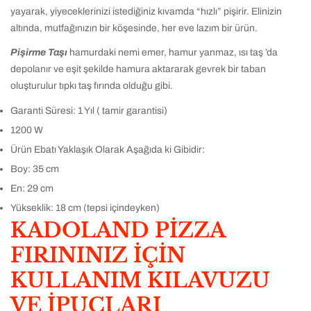
yayarak, yiyeceklerinizi istediğiniz kıvamda “hızlı” pişirir. Elinizin
altında, mutfağınızın bir köşesinde, her eve lazım bir ürün.
Pişirme Taşı
hamurdaki nemi emer, hamur yanmaz, ısı taş ’da
depolanır ve eşit şekilde hamura aktararak gevrek bir taban
oluşturulur tıpkı taş fırında olduğu gibi.
Garanti Süresi: 1 Yıl ( tamir garantisi)
1200 W
Ürün Ebatı Yaklaşık Olarak Aşağıda ki Gibidir:
Boy: 35 cm
En: 29 cm
Yükseklik: 18 cm (tepsi içindeyken)
KADOLAND PİZZA
FIRININIZ İÇİN
KULLANIM KILAVUZU
VE İPUÇLARI