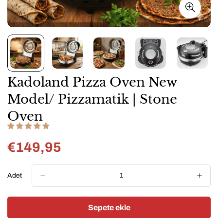
Kadoland Pizza Oven New
Model/ Pizzamatik | Stone
Oven
€149,95
Normal
fiyat
Adet
Sepete ekle