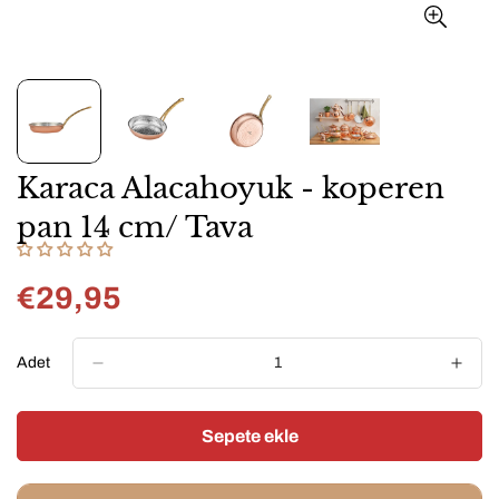
Karaca Alacahoyuk - koperen
pan 14 cm/ Tava
€29,95
Normal
fiyat
Adet
Sepete ekle