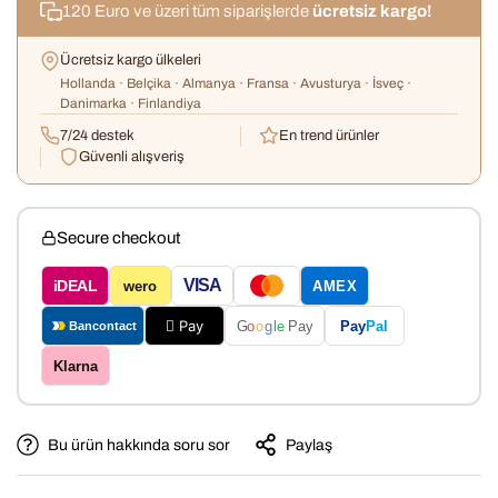
120 Euro ve üzeri tüm siparişlerde
ücretsiz kargo!
Ücretsiz kargo ülkeleri
Hollanda · Belçika · Almanya · Fransa · Avusturya · İsveç ·
Danimarka · Finlandiya
7/24 destek
En trend ürünler
Güvenli alışveriş
Secure checkout
VISA
iDEAL
wero
AMEX
 Pay
Pay
Pal
G
o
o
g
le
Pay
Bancontact
Klarna
Bu ürün hakkında soru sor
Paylaş