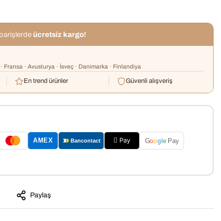
iparişlerde
ücretsiz kargo!
· Fransa · Avusturya · İsveç · Danimarka · Finlandiya
En trend ürünler
Güvenli alışveriş
 Pay
AMEX
G
o
o
g
le
Pay
Bancontact
Paylaş