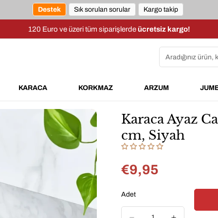
Destek
Sık sorulan sorular
Kargo takip
120 Euro ve üzeri tüm siparişlerde
ücretsiz kargo!
Aradığınız ürün, 
KARACA
KORKMAZ
ARZUM
JUM
Karaca Ayaz Ca
cm, Siyah
€9,95
Normal
fiyat
Adet