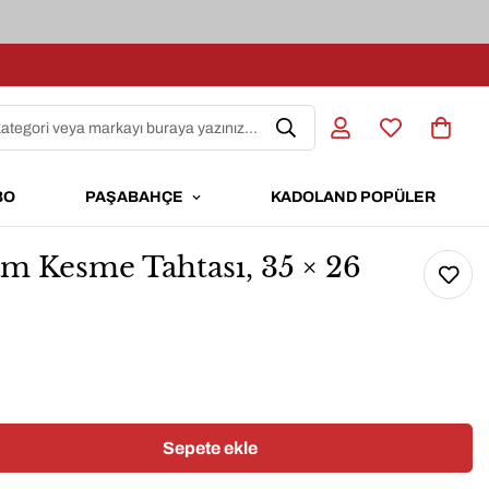
kategori veya markayı buraya yazınız...
BO
PAŞABAHÇE
KADOLAND POPÜLER
m Kesme Tahtası, 35 × 26
Sepete ekle