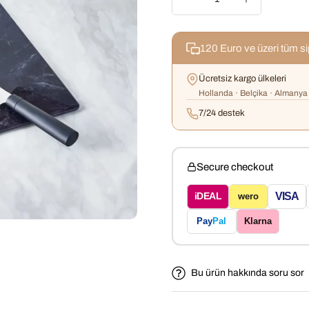
120 Euro ve üzeri tüm s
Ücretsiz kargo ülkeleri
Hollanda · Belçika · Almanya 
7/24 destek
Secure checkout
VISA
iDEAL
wero
Pay
Pal
Klarna
Bu ürün hakkında soru sor