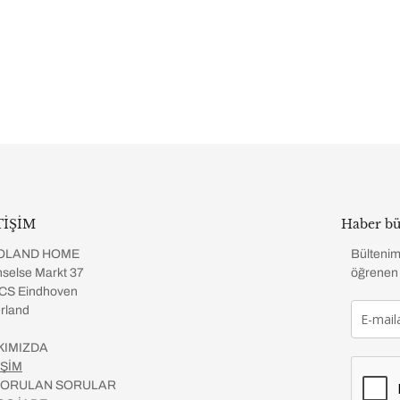
TİŞİM
Haber bü
OLAND HOME
Bültenim
selse Markt 37
öğrenen 
CS Eindhoven
rland
KIMIZDA
İŞİM
 SORULAN SORULAR