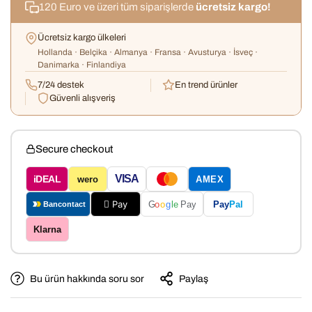
120 Euro ve üzeri tüm siparişlerde
ücretsiz kargo!
Ücretsiz kargo ülkeleri
Hollanda · Belçika · Almanya · Fransa · Avusturya · İsveç ·
Danimarka · Finlandiya
7/24 destek
En trend ürünler
Güvenli alışveriş
Secure checkout
VISA
iDEAL
wero
AMEX
 Pay
Pay
Pal
G
o
o
g
le
Pay
Bancontact
Klarna
Bu ürün hakkında soru sor
Paylaş