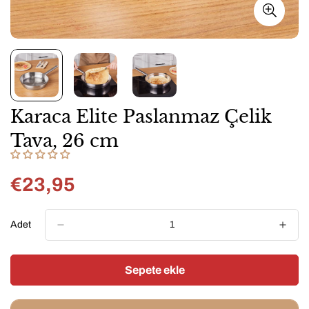
Karaca Elite Paslanmaz Çelik
Tava, 26 cm
€23,95
Normal
fiyat
Adet
Sepete ekle