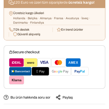
120 Euro ve üzeri tüm siparişlerde
ücretsiz kargo!
Ücretsiz kargo ülkeleri
Hollanda · Belçika · Almanya · Fransa · Avusturya · İsveç ·
Danimarka · Finlandiya
7/24 destek
En trend ürünler
Güvenli alışveriş
Secure checkout
VISA
iDEAL
wero
AMEX
Confirm your age
 Pay
Pay
Pal
G
o
o
g
le
Pay
Bancontact
Are you 18 years old or older?
Klarna
No, I'm not
Yes, I am
Bu ürün hakkında soru sor
Paylaş