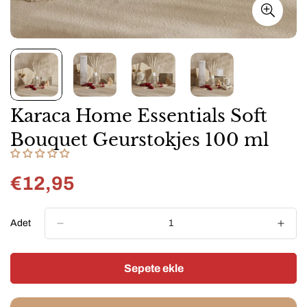
Karaca Home Essentials Soft
Bouquet Geurstokjes 100 ml
€12,95
Normal
fiyat
Adet
Sepete ekle