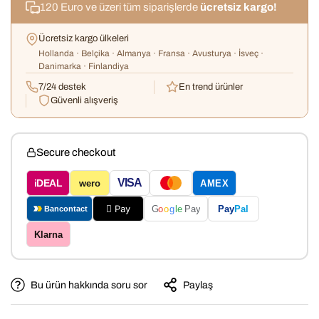
120 Euro ve üzeri tüm siparişlerde
ücretsiz kargo!
Ücretsiz kargo ülkeleri
Hollanda · Belçika · Almanya · Fransa · Avusturya · İsveç ·
Danimarka · Finlandiya
7/24 destek
En trend ürünler
Güvenli alışveriş
Secure checkout
VISA
iDEAL
wero
AMEX
 Pay
Pay
Pal
G
o
o
g
le
Pay
Bancontact
Klarna
Bu ürün hakkında soru sor
Paylaş