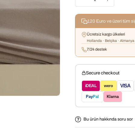
120 Euro ve üzeri tüm s
Ücretsiz kargo ülkeleri
Hollanda · Belçika · Almanya 
7/24 destek
Secure checkout
VISA
iDEAL
wero
Pay
Pal
Klarna
Bu ürün hakkında soru sor