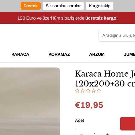
Destek
Sık sorulan sorular
Kargo takip
120 Euro ve üzeri tüm siparişlerde
ücretsiz kargo!
Aradığınız ürün, 
KARACA
KORKMAZ
ARZUM
JUM
Karaca Home Je
120x200+30 cm
€19,95
Normal
fiyat
Adet