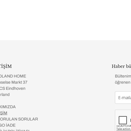
TİŞİM
Haber bü
OLAND HOME
Bültenim
selse Markt 37
öğrenen 
CS Eindhoven
rland
KIMIZDA
İŞİM
 SORULAN SORULAR
GO İADE