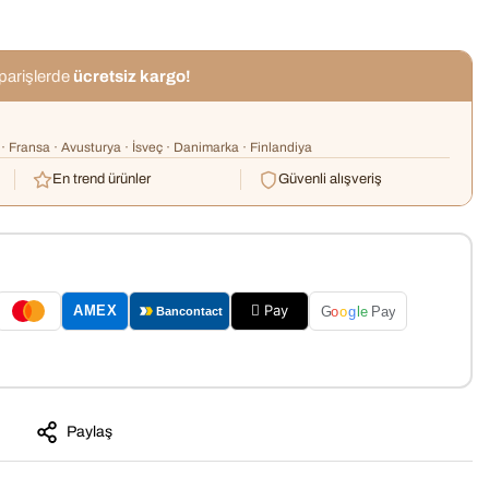
iparişlerde
ücretsiz kargo!
· Fransa · Avusturya · İsveç · Danimarka · Finlandiya
En trend ürünler
Güvenli alışveriş
 Pay
AMEX
G
o
o
g
le
Pay
Bancontact
Paylaş