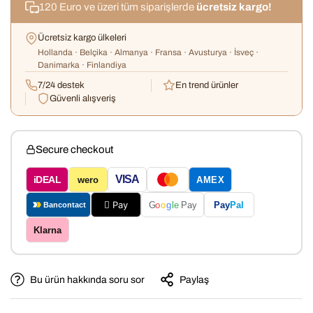
120 Euro ve üzeri tüm siparişlerde
ücretsiz kargo!
Ücretsiz kargo ülkeleri
Hollanda · Belçika · Almanya · Fransa · Avusturya · İsveç ·
Danimarka · Finlandiya
7/24 destek
En trend ürünler
Güvenli alışveriş
Secure checkout
VISA
iDEAL
wero
AMEX
 Pay
Pay
Pal
G
o
o
g
le
Pay
Bancontact
Klarna
Bu ürün hakkında soru sor
Paylaş