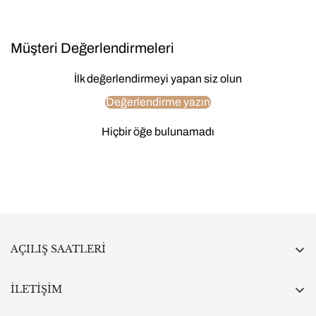
Müşteri Değerlendirmeleri
İlk değerlendirmeyi yapan siz olun
Değerlendirme yazın
Hiçbir öğe bulunamadı
AÇILIŞ SAATLERİ
Pazartesi:
10:00 - 19:00
Salı:
9:30 - 19:00
İLETİŞİM
Çarşamba:
9:30 - 19:00
KADOLAND HOME
Perşembe:
9:30 - 19:00