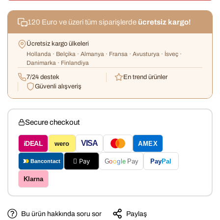
120 Euro ve üzeri tüm siparişlerde
ücretsiz kargo!
Ücretsiz kargo ülkeleri
Hollanda · Belçika · Almanya · Fransa · Avusturya · İsveç ·
Danimarka · Finlandiya
7/24 destek
En trend ürünler
Güvenli alışveriş
Secure checkout
VISA
iDEAL
wero
AMEX
 Pay
Pay
Pal
G
o
o
g
le
Pay
Bancontact
Klarna
Bu ürün hakkında soru sor
Paylaş