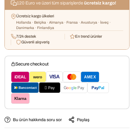
120 Euro ve üzeri tüm siparişlerde
ücretsiz kargo!
Ücretsiz kargo ülkeleri
Hollanda · Belçika · Almanya · Fransa · Avusturya · İsveç ·
Danimarka · Finlandiya
7/24 destek
En trend ürünler
Güvenli alışveriş
Secure checkout
VISA
iDEAL
wero
AMEX
 Pay
Pay
Pal
G
o
o
g
le
Pay
Bancontact
Klarna
Bu ürün hakkında soru sor
Paylaş