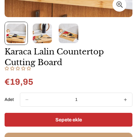
Karaca Lalin Countertop
Cutting Board
€19,95
Normal
fiyat
Adet
Sepete ekle