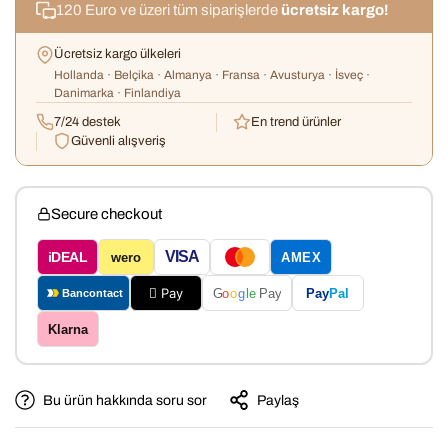
120 Euro ve üzeri tüm siparişlerde
ücretsiz kargo!
Ücretsiz kargo ülkeleri
Hollanda · Belçika · Almanya · Fransa · Avusturya · İsveç ·
Danimarka · Finlandiya
7/24 destek
En trend ürünler
Güvenli alışveriş
Secure checkout
VISA
iDEAL
wero
AMEX
 Pay
Pay
Pal
G
o
o
g
le
Pay
Bancontact
Klarna
Bu ürün hakkında soru sor
Paylaş