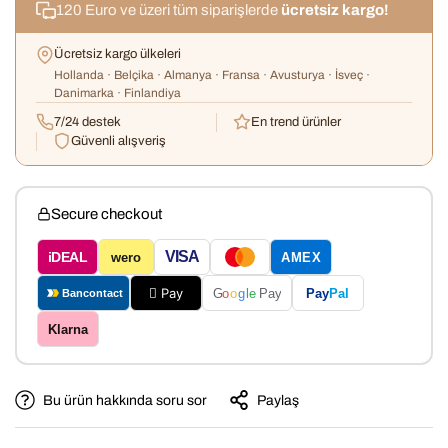
120 Euro ve üzeri tüm siparişlerde
ücretsiz kargo!
Ücretsiz kargo ülkeleri
Hollanda · Belçika · Almanya · Fransa · Avusturya · İsveç ·
Danimarka · Finlandiya
7/24 destek
En trend ürünler
Güvenli alışveriş
Secure checkout
VISA
iDEAL
wero
AMEX
 Pay
Pay
Pal
G
o
o
g
le
Pay
Bancontact
Klarna
Bu ürün hakkında soru sor
Paylaş