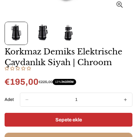
Korkmaz Demiks Elektrische
Çaydanlık Siyah | Chroom
€195,00
€225,00
13%
INDIRIM
Satış
Normal
fiyatı
fiyat
Adet
Sepete ekle