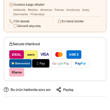
Ücretsiz kargo ülkeleri
Hollanda · Belçika · Almanya · Fransa · Avusturya · İsveç ·
Danimarka · Finlandiya
7/24 destek
En trend ürünler
Güvenli alışveriş
Secure checkout
VISA
iDEAL
wero
AMEX
 Pay
Pay
Pal
G
o
o
g
le
Pay
Bancontact
Klarna
Bu ürün hakkında soru sor
Paylaş