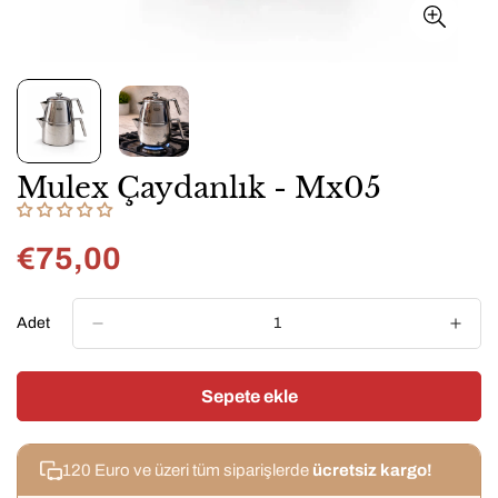
Mulex Çaydanlık - Mx05
€75,00
Normal
fiyat
Adet
Sepete ekle
120 Euro ve üzeri tüm siparişlerde
ücretsiz kargo!