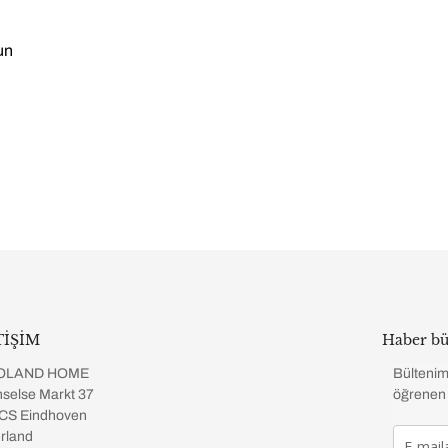
un
TİŞİM
Haber bü
OLAND HOME
Bültenim
selse Markt 37
öğrenen 
CS Eindhoven
rland