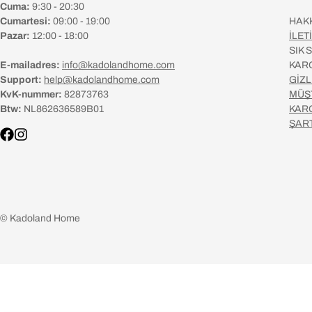
Cuma:
9:30 - 20:30
Cumartesi:
09:00 - 19:00
HAK
Pazar:
12:00 - 18:00
İLET
SIK
E-mailadres:
info@kadolandhome.com
KAR
Support:
help@kadolandhome.com
GİZL
KvK-nummer:
82873763
MÜŞ
Btw:
NL862636589B01
KAR
ŞAR
© Kadoland Home