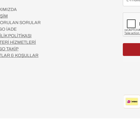
KIMIZDA
İŞİM
 SORULAN SORULAR
GO İADE
İLİK POLİTİKASI
TERİ HİZMETLERİ
GO TAKİP
TLAR & KOŞULLAR