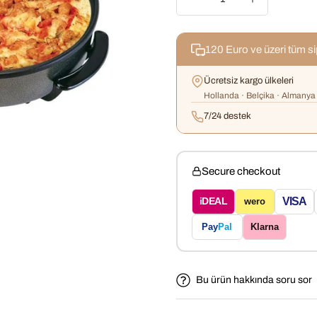
120 Euro ve üzeri tüm s
Ücretsiz kargo ülkeleri
Hollanda · Belçika · Almanya 
7/24 destek
Secure checkout
VISA
iDEAL
wero
Pay
Pal
Klarna
Bu ürün hakkında soru sor