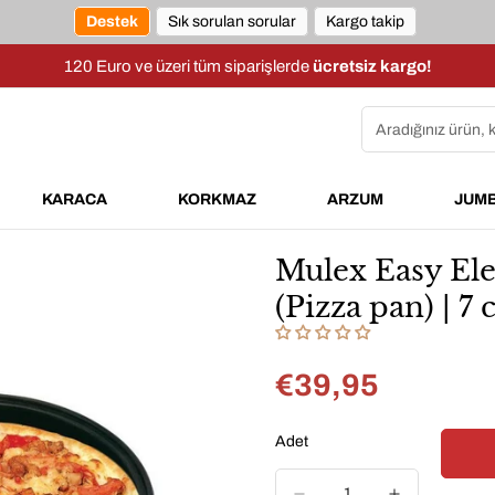
Destek
Sık sorulan sorular
Kargo takip
120 Euro ve üzeri tüm siparişlerde
ücretsiz kargo!
Aradığınız ürün, 
KARACA
KORKMAZ
ARZUM
JUM
Mulex Easy Ele
(Pizza pan) | 7
€39,95
Normal
fiyat
Adet