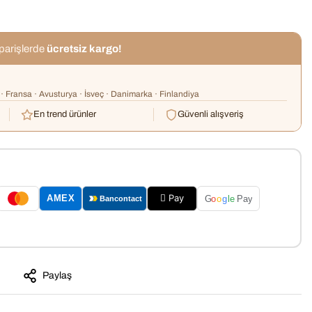
iparişlerde
ücretsiz kargo!
· Fransa · Avusturya · İsveç · Danimarka · Finlandiya
En trend ürünler
Güvenli alışveriş
 Pay
AMEX
G
o
o
g
le
Pay
Bancontact
Paylaş