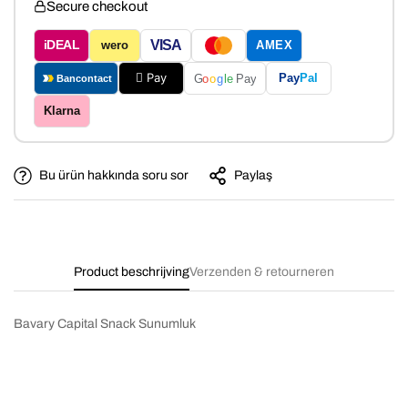
Secure checkout
VISA
iDEAL
wero
AMEX
 Pay
Pay
Pal
G
o
o
g
le
Pay
Bancontact
Klarna
Bu ürün hakkında soru sor
Paylaş
Product beschrijving
Verzenden & retourneren
Bavary Capital Snack Sunumluk