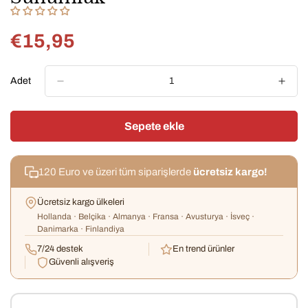
€15,95
Normal
fiyat
Adet
Sepete ekle
120 Euro ve üzeri tüm siparişlerde
ücretsiz kargo!
Ücretsiz kargo ülkeleri
Hollanda · Belçika · Almanya · Fransa · Avusturya · İsveç ·
Danimarka · Finlandiya
7/24 destek
En trend ürünler
Güvenli alışveriş