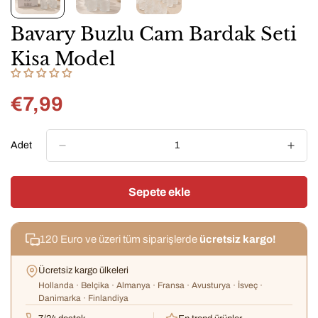
Bavary Buzlu Cam Bardak Seti
Kisa Model
€7,99
Normal
fiyat
Adet
Sepete ekle
120 Euro ve üzeri tüm siparişlerde
ücretsiz kargo!
Ücretsiz kargo ülkeleri
Hollanda · Belçika · Almanya · Fransa · Avusturya · İsveç ·
Danimarka · Finlandiya