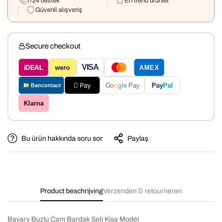
7/24 destek
En trend ürünler
Güvenli alışveriş
Confirm your age
Secure checkout
VISA
iDEAL
wero
AMEX
Are you 18 years old or older?
 Pay
Pay
Pal
G
o
o
g
le
Pay
Bancontact
No, I'm not
Yes, I am
Klarna
Bu ürün hakkında soru sor
Paylaş
Product beschrijving
Verzenden & retourneren
Bavary Buzlu Cam Bardak Seti Kisa Model