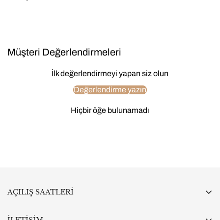
Müşteri Değerlendirmeleri
İlk değerlendirmeyi yapan siz olun
Değerlendirme yazın
Hiçbir öğe bulunamadı
AÇILIŞ SAATLERİ
Pazartesi:
10:00 - 19:00
Salı:
9:30 - 19:00
İLETİŞİM