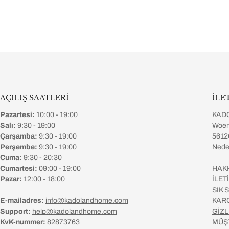
AÇILIŞ SAATLERİ
İLE
Pazartesi:
10:00 - 19:00
KAD
Salı:
9:30 - 19:00
Woen
Çarşamba:
9:30 - 19:00
5612
Perşembe:
9:30 - 19:00
Nede
Cuma:
9:30 - 20:30
Cumartesi:
09:00 - 19:00
HAK
Pazar:
12:00 - 18:00
İLET
SIK
E-mailadres:
info@kadolandhome.com
KAR
Support:
help@kadolandhome.com
GİZL
KvK-nummer:
82873763
MÜŞ