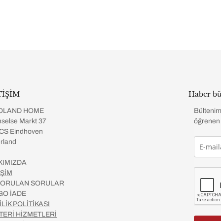
TİŞİM
Haber bü
OLAND HOME
Bültenim
selse Markt 37
öğrenen 
CS Eindhoven
rland
KIMIZDA
İŞİM
 SORULAN SORULAR
GO İADE
İLİK POLİTİKASI
TERİ HİZMETLERİ