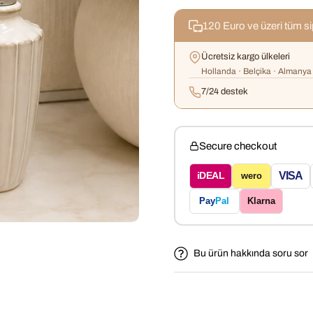
120 Euro ve üzeri tüm s
Ücretsiz kargo ülkeleri
Hollanda · Belçika · Almanya 
7/24 destek
Secure checkout
VISA
iDEAL
wero
Pay
Pal
Klarna
Bu ürün hakkında soru sor