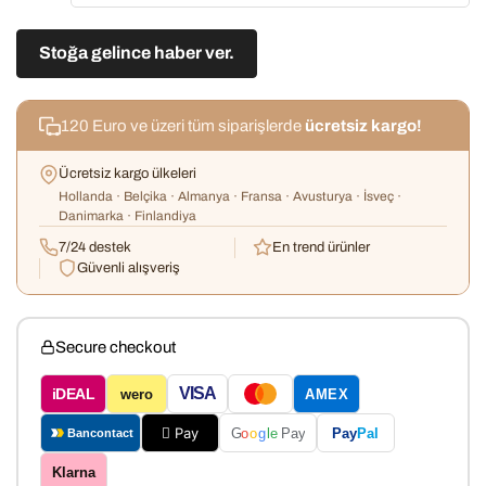
Stoğa gelince haber ver.
120 Euro ve üzeri tüm siparişlerde
ücretsiz kargo!
Ücretsiz kargo ülkeleri
Hollanda · Belçika · Almanya · Fransa · Avusturya · İsveç ·
Danimarka · Finlandiya
7/24 destek
En trend ürünler
Güvenli alışveriş
Secure checkout
VISA
iDEAL
wero
AMEX
 Pay
Pay
Pal
G
o
o
g
le
Pay
Bancontact
Klarna