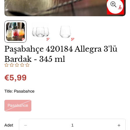
Paşabahçe 420184 Allegra 3'lü
Bardak - 345 ml
€5,99
Normal
fiyat
Title:
Pasabahce
Pasabahce
Variant
Sold
Out
Or
Adet
Unavailable