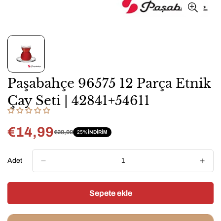
Paşabahçe 96575 12 Parça Etnik
Çay Seti | 42841+54611
€14,99
€20,00
25%
INDIRIM
Satış
Normal
fiyatı
fiyat
Adet
Sepete ekle