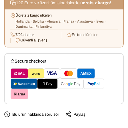
120 Euro ve üzeri tüm siparişlerde
ücretsiz kargo!
Ücretsiz kargo ülkeleri
Hollanda · Belçika · Almanya · Fransa · Avusturya · İsveç ·
Danimarka · Finlandiya
7/24 destek
En trend ürünler
Güvenli alışveriş
Secure checkout
VISA
iDEAL
wero
AMEX
 Pay
Pay
Pal
G
o
o
g
le
Pay
Bancontact
Klarna
Bu ürün hakkında soru sor
Paylaş