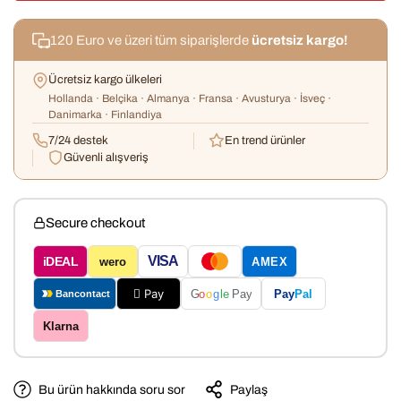
120 Euro ve üzeri tüm siparişlerde
ücretsiz kargo!
Ücretsiz kargo ülkeleri
Hollanda · Belçika · Almanya · Fransa · Avusturya · İsveç ·
Danimarka · Finlandiya
7/24 destek
En trend ürünler
Güvenli alışveriş
Secure checkout
VISA
iDEAL
wero
AMEX
 Pay
Pay
Pal
G
o
o
g
le
Pay
Bancontact
Klarna
Bu ürün hakkında soru sor
Paylaş