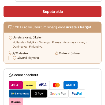
Sepete ekle
120 Euro ve üzeri tüm siparişlerde
ücretsiz kargo!
Ücretsiz kargo ülkeleri
Hollanda · Belçika · Almanya · Fransa · Avusturya · İsveç ·
Danimarka · Finlandiya
7/24 destek
En trend ürünler
Güvenli alışveriş
Secure checkout
VISA
iDEAL
wero
AMEX
 Pay
Pay
Pal
G
o
o
g
le
Pay
Bancontact
Klarna