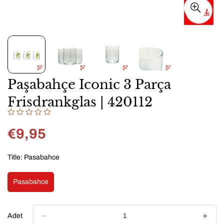
Paşabahçe Iconic 3 Parça
Frisdrankglas | 420112
€9,95
Normal
fiyat
Title:
Pasabahce
Pasabahce
Variant
Sold
Out
Or
Adet
Unavailable