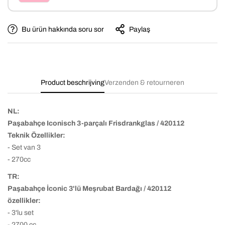
Bu ürün hakkında soru sor
Paylaş
Product beschrijving
Verzenden & retourneren
NL:
Paşabahçe Iconisch 3-parçalı Frisdrankglas / 420112
Teknik Özellikler:
- Set van 3
- 270cc
TR:
Paşabahçe İconic 3'lü Meşrubat Bardağı / 420112
özellikler:
- 3'lu set
- 2700 cc