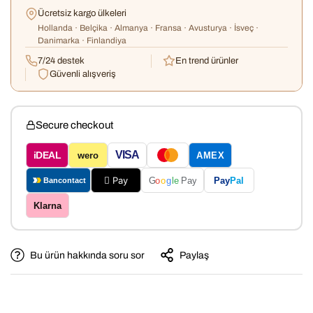
Ücretsiz kargo ülkeleri
Hollanda · Belçika · Almanya · Fransa · Avusturya · İsveç ·
Danimarka · Finlandiya
7/24 destek
En trend ürünler
Güvenli alışveriş
Secure checkout
VISA
iDEAL
wero
AMEX
 Pay
Pay
Pal
G
o
o
g
le
Pay
Bancontact
Klarna
Bu ürün hakkında soru sor
Paylaş