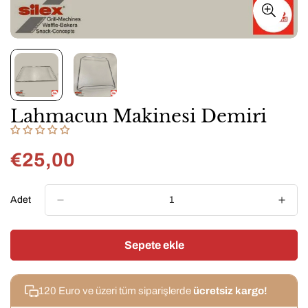
Lahmacun Makinesi Demiri
€25,00
Normal
fiyat
Adet
Sepete ekle
120 Euro ve üzeri tüm siparişlerde
ücretsiz kargo!