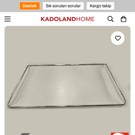
Destek
Sık sorulan sorular
Kargo takip