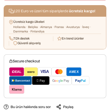
120 Euro ve üzeri tüm siparişlerde
ücretsiz kargo!
Ücretsiz kargo ülkeleri
Hollanda · Belçika · Almanya · Fransa · Avusturya · İsveç ·
Danimarka · Finlandiya
7/24 destek
En trend ürünler
Güvenli alışveriş
Secure checkout
VISA
iDEAL
wero
AMEX
 Pay
Pay
Pal
G
o
o
g
le
Pay
Bancontact
Klarna
Bu ürün hakkında soru sor
Paylaş