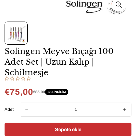
Solingen Meyve Bıçağı 100
Adet Set | Uzun Kalıp |
Schilmesje
€75,00
€85,00
12%
INDIRIM
Satış
Normal
fiyatı
fiyat
Adet
Sepete ekle