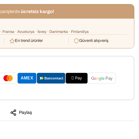
iparişlerde
ücretsiz kargo!
· Fransa · Avusturya · İsveç · Danimarka · Finlandiya
En trend ürünler
Güvenli alışveriş
 Pay
AMEX
G
o
o
g
le
Pay
Bancontact
Paylaş