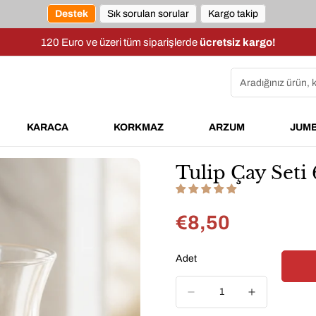
Destek
Sık sorulan sorular
Kargo takip
120 Euro ve üzeri tüm siparişlerde
ücretsiz kargo!
Aradığınız ürün, 
KARACA
KORKMAZ
ARZUM
JUM
Tulip Çay Seti 
€8,50
Normal
fiyat
Adet