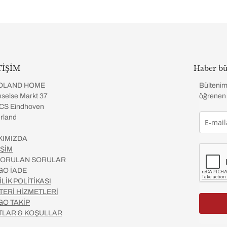
TİŞİM
Haber bü
OLAND HOME
Bültenim
selse Markt 37
öğrenen 
CS Eindhoven
rland
KIMIZDA
İŞİM
 SORULAN SORULAR
GO İADE
İLİK POLİTİKASI
TERİ HİZMETLERİ
GO TAKİP
TLAR & KOŞULLAR