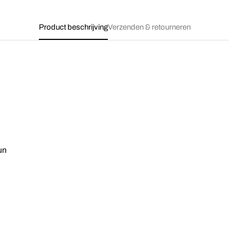
Product beschrijving
Verzenden & retourneren
Confirm your age
Are you 18 years old or older?
No, I'm not
Yes, I am
un