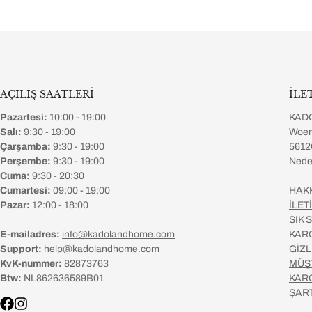
AÇILIŞ SAATLERİ
İLE
Pazartesi:
10:00 - 19:00
KAD
Salı:
9:30 - 19:00
Woen
Çarşamba:
9:30 - 19:00
5612
Perşembe:
9:30 - 19:00
Nede
Cuma:
9:30 - 20:30
Cumartesi:
09:00 - 19:00
HAK
Pazar:
12:00 - 18:00
İLET
SIK
E-mailadres:
info@kadolandhome.com
KAR
Support:
help@kadolandhome.com
GİZL
KvK-nummer:
82873763
MÜŞ
Btw:
NL862636589B01
KAR
ŞAR