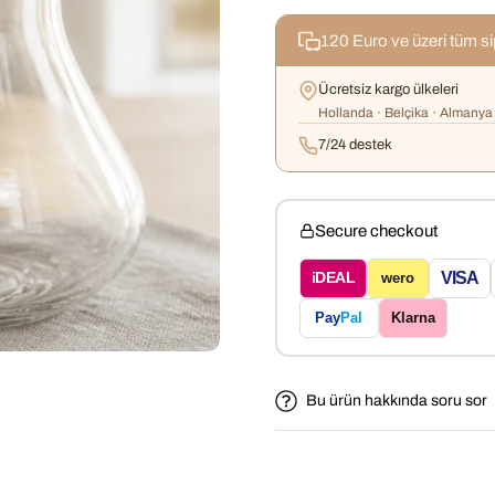
120 Euro ve üzeri tüm s
Ücretsiz kargo ülkeleri
Hollanda · Belçika · Almanya 
7/24 destek
Secure checkout
VISA
iDEAL
wero
Pay
Pal
Klarna
Bu ürün hakkında soru sor