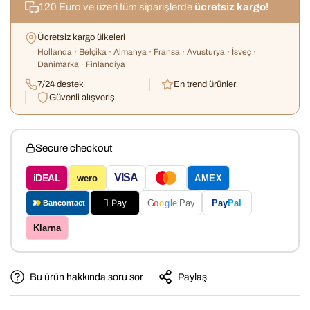
120 Euro ve üzeri tüm siparişlerde
ücretsiz kargo!
Ücretsiz kargo ülkeleri
Hollanda · Belçika · Almanya · Fransa · Avusturya · İsveç ·
Danimarka · Finlandiya
7/24 destek
En trend ürünler
Güvenli alışveriş
Secure checkout
VISA
iDEAL
wero
AMEX
 Pay
Pay
Pal
G
o
o
g
le
Pay
Bancontact
Klarna
Bu ürün hakkında soru sor
Paylaş