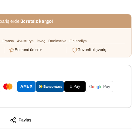
iparişlerde
ücretsiz kargo!
· Fransa · Avusturya · İsveç · Danimarka · Finlandiya
En trend ürünler
Güvenli alışveriş
 Pay
AMEX
G
o
o
g
le
Pay
Bancontact
Paylaş