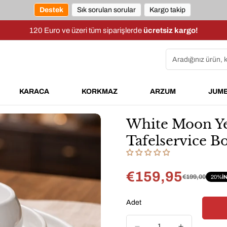
Destek
Sık sorulan sorular
Kargo takip
120 Euro ve üzeri tüm siparişlerde
ücretsiz kargo!
Aradığınız ürün, 
KARACA
KORKMAZ
ARZUM
JUM
White Moon Ye
Tafelservice Bo
€159,95
€199,00
20%
I
Satış
Normal
fiyatı
fiyat
Adet