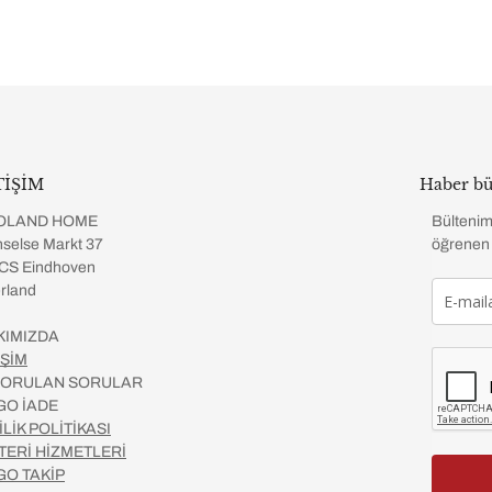
TİŞİM
Haber bü
OLAND HOME
Bültenim
selse Markt 37
öğrenen 
CS Eindhoven
rland
KIMIZDA
İŞİM
 SORULAN SORULAR
GO İADE
İLİK POLİTİKASI
TERİ HİZMETLERİ
GO TAKİP