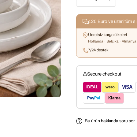
120 Euro ve üzeri tüm s
Ücretsiz kargo ülkeleri
Hollanda · Belçika · Almanya 
7/24 destek
Secure checkout
VISA
iDEAL
wero
Pay
Pal
Klarna
Bu ürün hakkında soru sor