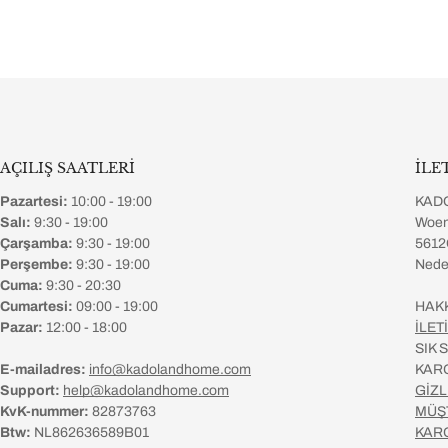
AÇILIŞ SAATLERİ
İLE
Pazartesi:
10:00 - 19:00
KAD
Salı:
9:30 - 19:00
Woen
Çarşamba:
9:30 - 19:00
5612
Perşembe:
9:30 - 19:00
Nede
Cuma:
9:30 - 20:30
Cumartesi:
09:00 - 19:00
HAK
Pazar:
12:00 - 18:00
İLET
SIK
E-mailadres:
info@kadolandhome.com
KAR
Support:
help@kadolandhome.com
GİZL
KvK-nummer:
82873763
MÜŞ
Btw:
NL862636589B01
KAR