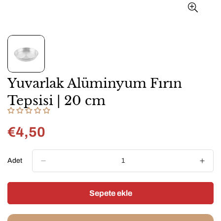
Yuvarlak Alüminyum Fırın
Tepsisi | 20 cm
€4,50
Normal
fiyat
Adet
Sepete ekle