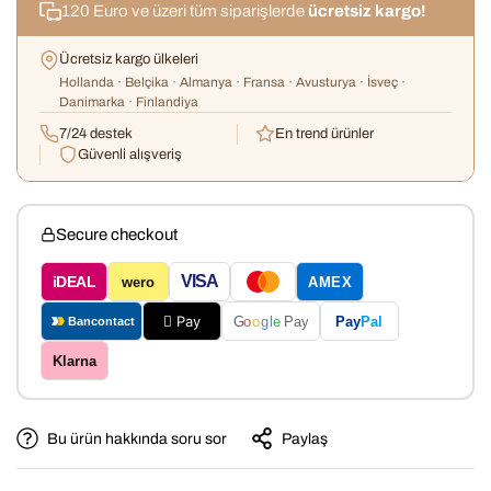
120 Euro ve üzeri tüm siparişlerde
ücretsiz kargo!
Ücretsiz kargo ülkeleri
Hollanda · Belçika · Almanya · Fransa · Avusturya · İsveç ·
Danimarka · Finlandiya
7/24 destek
En trend ürünler
Güvenli alışveriş
Secure checkout
VISA
iDEAL
wero
AMEX
 Pay
Pay
Pal
G
o
o
g
le
Pay
Bancontact
Klarna
Bu ürün hakkında soru sor
Paylaş