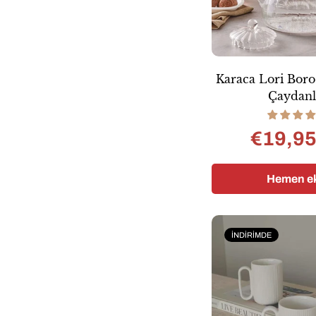
Karaca Lori Boro
Çaydanl
€19,9
Satı
Nor
fiyat
fiyat
Hemen ek
İNDIRIMDE