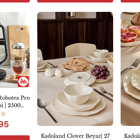
Robotea Pro
si | 2500W |
rome
95
Kadoland Clover Beyaz| 27
Kadola