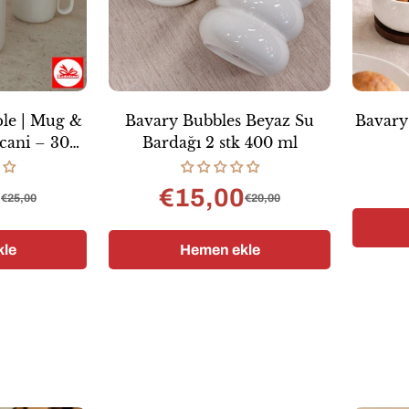
le | Mug &
Bavary Bubbles Beyaz Su
Bavary 
cani – 300
Bardağı 2 stk 400 ml
a. Set
5
€15,00
€25,00
€20,00
ş
mal
Satış
Normal
ı
fiyatı
fiyat
le
Hemen ekle