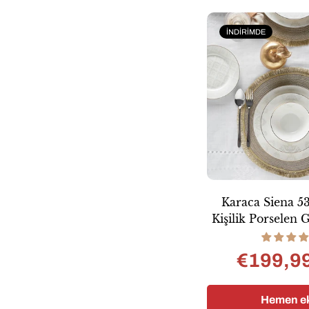
İNDIRIMDE
Karaca Siena 53
Kişilik Porselen
Takım
€199,9
Satı
Nor
fiyat
fiyat
Hemen ek