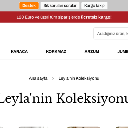
Destek
Sık sorulan sorular
Kargo takip
120 Euro ve üzeri tüm siparişlerde
ücretsiz kargo!
Aradığınız ürün, 
KARACA
KORKMAZ
ARZUM
JUM
Ana sayfa
Leyla'nin Koleksiyonu
Leyla'nin Koleksiyon