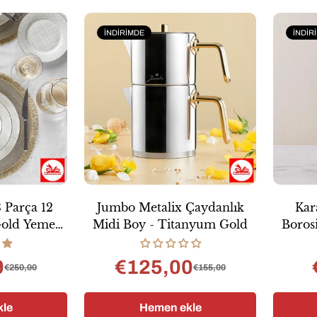
İNDIRIMDE
İNDIR
 Parça 12
Jumbo Metalix Çaydanlık
Kar
 Gold Yemek
Midi Boy - Titanyum Gold
Boros
ı
9
€125,00
€250,00
€155,00
ş
mal
Satış
Normal
ı
fiyatı
fiyat
le
Hemen ekle