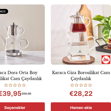
IMDE
aca Dora Orta Boy
Karaca Giza Borosilikat Cam
ilikat Cam Çaydanlık
Çaydanlık
€39,95
€28,22
Normal
€59,95
Satış
Normal
fiyat
fiyatı
fiyat
Seçenekler
Hemen ekle