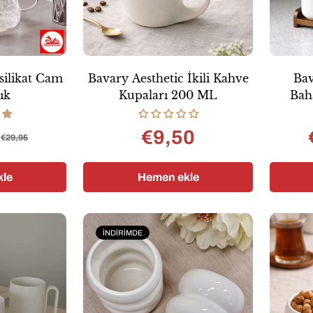
silikat Cam
Bavary Aesthetic İkili Kahve
Bav
ık
Kupaları 200 ML
Baha
5
€9,50
Normal
€29,95
ş
mal
fiyat
ı
le
Hemen ekle
İNDIRIMDE