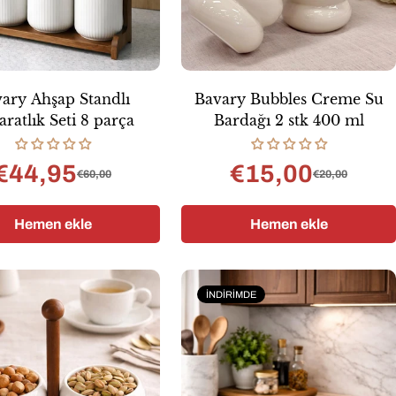
ary Ahşap Standlı
Bavary Bubbles Creme Su
ratlık Seti 8 parça
Bardağı 2 stk 400 ml
€44,95
€15,00
€60,00
€20,00
Satış
Normal
Satış
Normal
fiyatı
fiyat
fiyatı
fiyat
Hemen ekle
Hemen ekle
İNDIRIMDE