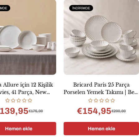
IMDE
İNDIRIMDE
 Allure için 12 Kişilik
Bricard Paris 25 Parça
vies, 41 Parça, New
Porselen Yemek Takımı | Bej |
ration Bone, Beyaz
25 Parça | 6 Kişilik
139,95
€154,95
€175,00
€200,00
Satış
Normal
Satış
Normal
fiyatı
fiyat
fiyatı
fiyat
Hemen ekle
Hemen ekle