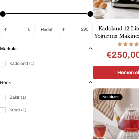
Kaynak
Hedef
Kadoland 12 Li
€
Hedef
€
Yoğurma Makinesi
Yoğurma Makines
Markalar
Chef | Stand
€250,0
Satı
Nor
fiyat
fiyat
Kadoland
(1)
Hemen ek
Renk
Bakır
(1)
İNDIRIMDE
Krom
(1)