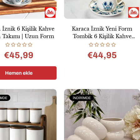
 İznik 6 Kişilik Kahve
Karaca İznik Yeni Form
n Takımı | Uzun Form
Tombik 6 Kişilik Kahve
Fincan Takımı
€45,99
€44,95
Normal
Normal
fiyat
fiyat
Hemen ekle
IMDE
İNDIRIMDE