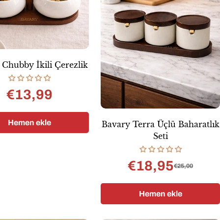
Chubby İkili Çerezlik
€13,99
Normal
fiyat
Hemen ekle
Bavary Terra Üçlü Baharatlık
Seti
€18,95
€25,00
Satış
Normal
fiyatı
fiyat
Hemen ekle