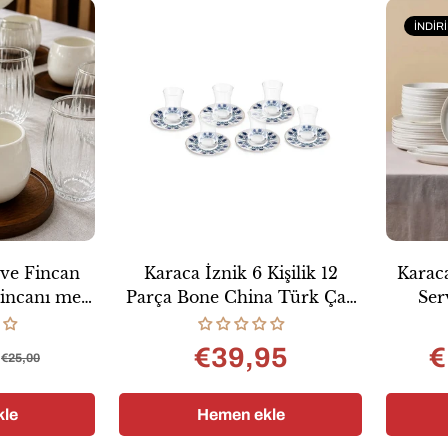
İNDIR
ve Fincan
Karaca İznik 6 Kişilik 12
Karaca
incanı met
Parça Bone China Türk Çay
Ser
.
Seti, 130 ml, Mavi
Gene
5
€39,95
€
Normal
€25,00
ş
mal
fiyat
ı
le
Hemen ekle