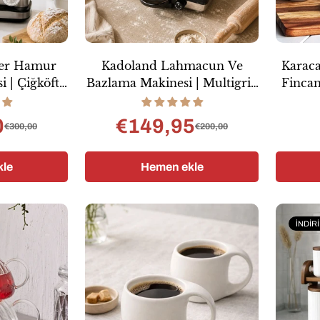
ter Hamur
Kadoland Lahmacun Ve
Karaca
 | Çiğköfte
Bazlama Makinesi | Multigrill
Finca
i | Kitchen
| Tava Haric
 Mixer
0
€149,95
€300,00
€200,00
ş
mal
Satış
Normal
ı
fiyatı
fiyat
le
Hemen ekle
İNDIR