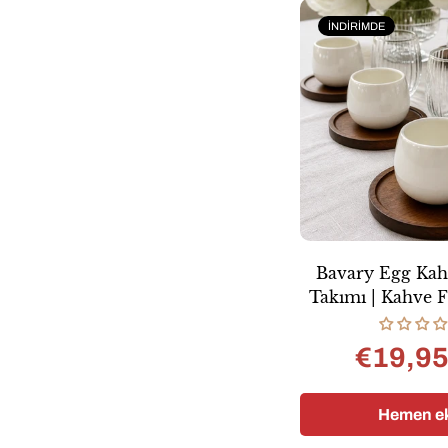
İNDIRIMDE
Bavary Egg Kah
Takımı | Kahve F
Kaseler
€19,9
Satı
Nor
fiyat
fiyat
Hemen ek