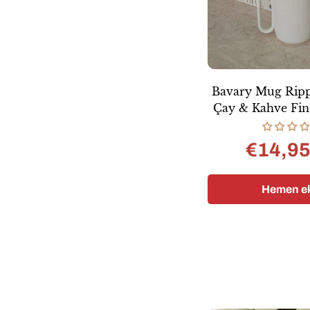
Bavary Mug Ripp
Çay & Kahve Fin
ML | 3 Parç
€14,9
Satı
Nor
fiyat
fiyat
Hemen ek