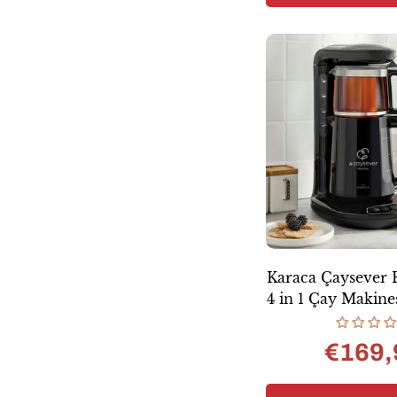
Karaca Çaysever 
4 in 1 Çay Makine
Black Ch
€169,
Normal
fiyat