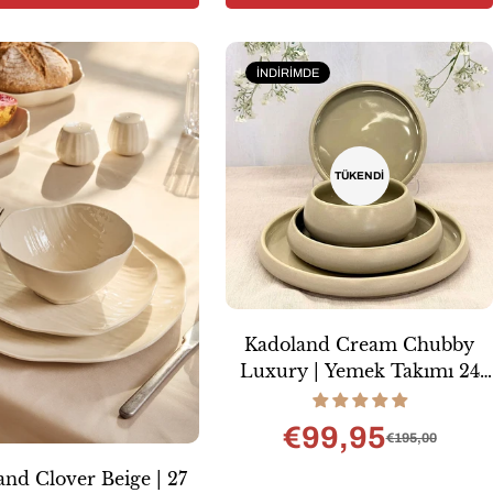
İNDIRIMDE
TÜKENDI
Kadoland Cream Chubby
Luxury | Yemek Takımı 24
Parça.
€99,95
€195,00
Satış
Normal
fiyatı
fiyat
nd Clover Beige | 27